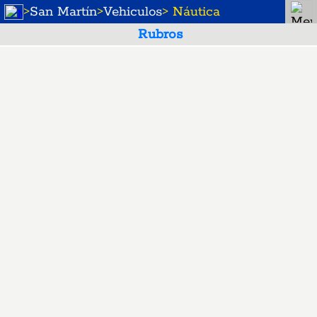
>
San Martín
>
Vehiculos
> Náutica
Rubros