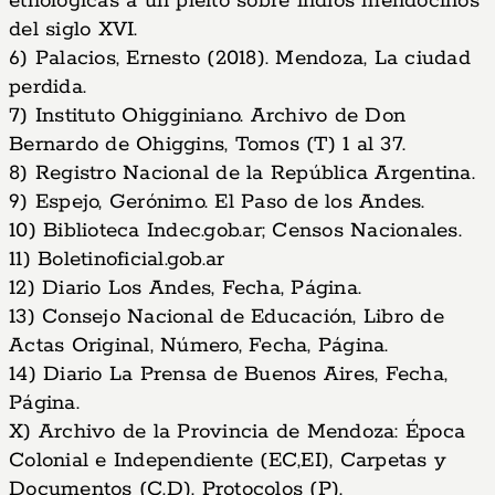
etnológicas a un pleito sobre indios mendocinos
del siglo XVI.
6) Palacios, Ernesto (2018). Mendoza, La ciudad
perdida.
7) Instituto Ohigginiano. Archivo de Don
Bernardo de Ohiggins, Tomos (T) 1 al 37.
8) Registro Nacional de la República Argentina.
9) Espejo, Gerónimo. El Paso de los Andes.
10) Biblioteca Indec.gob.ar; Censos Nacionales.
11) Boletinoficial.gob.ar
12) Diario Los Andes, Fecha, Página.
13) Consejo Nacional de Educación, Libro de
Actas Original, Número, Fecha, Página.
14) Diario La Prensa de Buenos Aires, Fecha,
Página.
X) Archivo de la Provincia de Mendoza: Época
Colonial e Independiente (EC,EI), Carpetas y
Documentos (C,D), Protocolos (P).