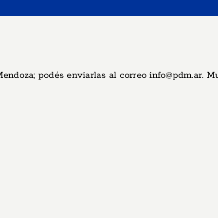
 Mendoza; podés enviarlas al correo
info@pdm.ar
. M