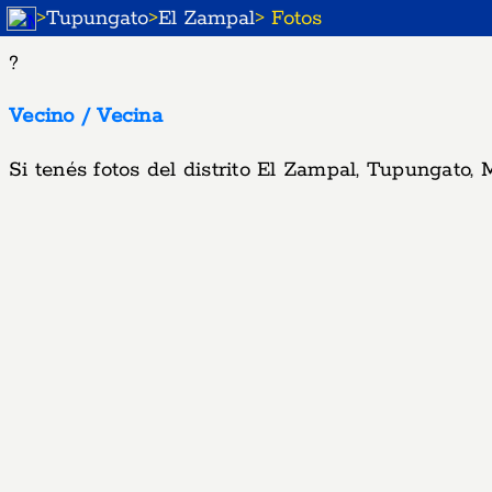
>
Tupungato
>
El Zampal
> Fotos
?
Vecino / Vecina
Si tenés fotos del distrito El Zampal, Tupungato,