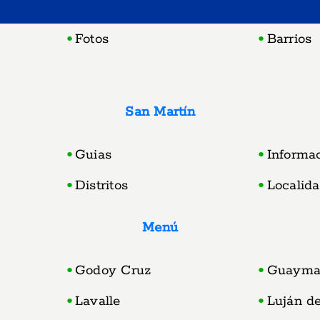
Fotos
Barrios
San Martí­n
Guias
Informa
Distritos
Localid
Menú
Godoy Cruz
Guayma
Lavalle
Luján d