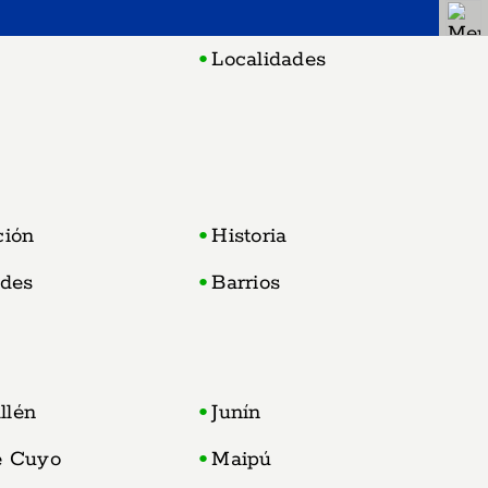
Localidades
ción
Historia
ades
Barrios
llén
Junín
e Cuyo
Maipú