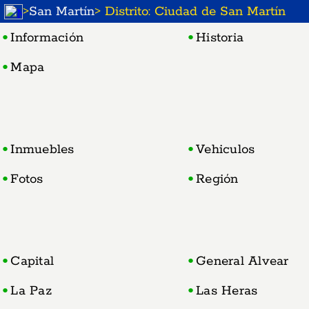
>
San Martí­n
> Distrito: Ciudad de San Martí­n
Información
Historia
Mapa
Inmuebles
Vehiculos
Fotos
Región
Capital
General Alvear
La Paz
Las Heras