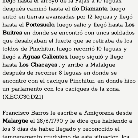
llegó hasta el arroyo de la Fajas a 10 leguas,
después caminó hasta el
río Diamante
, luego
entró en tierras avanzadas por 12 leguas y llegó
hasta el
Portezuelo
, luego salió y llegó hasta
Los
Buitres
en donde se encontró con unos soldados
que desalojaban el fuerte que se retiraba de los
toldos de Pinchitur, luego recorrió 10 leguas y
llegó a
Aguas Calientes
, luego siguió y llego
hasta
Los Chacayes
, y arribó a Malalgue
después de recorrer 8 leguas en donde se
encontró con el cacique Pinchitur, en donde hizo
un parlamento con los caciques de la zona.
(X,EC,C30,D2,1)
Francisco Barros le escribe a Amigorena desde
Malargüe
el 28/6/1790 y le dice que habiendo a
los 3 días de haber llegado y reconocido el
temperamento crudísimo de esta situación, los