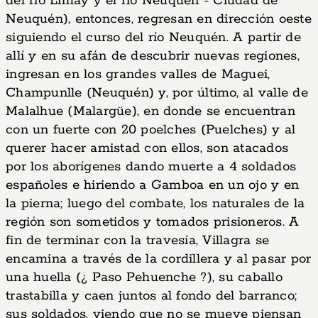
del río Limay y el río Neuquén - Ciudad de
Neuquén), entonces, regresan en dirección oeste
siguiendo el curso del río Neuquén. A partir de
allí y en su afán de descubrir nuevas regiones,
ingresan en los grandes valles de Maguei,
Champunlle (Neuquén) y, por último, al valle de
Malalhue (Malargüe), en donde se encuentran
con un fuerte con 20 poelches (Puelches) y al
querer hacer amistad con ellos, son atacados
por los aborígenes dando muerte a 4 soldados
españoles e hiriendo a Gamboa en un ojo y en
la pierna; luego del combate, los naturales de la
región son sometidos y tomados prisioneros. A
fin de terminar con la travesía, Villagra se
encamina a través de la cordillera y al pasar por
una huella (¿ Paso Pehuenche ?), su caballo
trastabilla y caen juntos al fondo del barranco;
sus soldados, viendo que no se mueve piensan