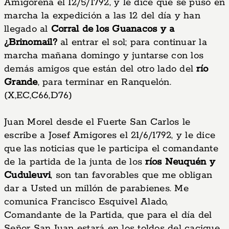
Amigorena el 12/5/1792, y le dice que se puso en
marcha la expedición a las 12 del día y han
llegado al
Corral de los Guanacos y a
¿Brinomail?
al entrar el sol; para continuar la
marcha mañana domingo y juntarse con los
demás amigos que están del otro lado del
río
Grande
, para terminar en Ranquelón.
(X,EC,C66,D76)
Juan Morel desde el Fuerte San Carlos le
escribe a Josef Amigores el 21/6/1792, y le dice
que las noticias que le participa el comandante
de la partida de la junta de los
ríos Neuquén y
Cuduleuvi
, son tan favorables que me obligan
dar a Usted un millón de parabienes. Me
comunica Francisco Esquivel Alado,
Comandante de la Partida, que para el día del
Señor San Juan estará en los toldos del cacique