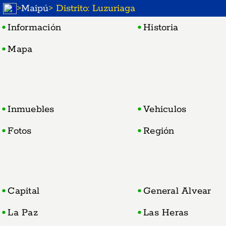
>
Maipú
> Distrito: Luzuriaga
Información
Historia
Mapa
Inmuebles
Vehiculos
Fotos
Región
Capital
General Alvear
La Paz
Las Heras