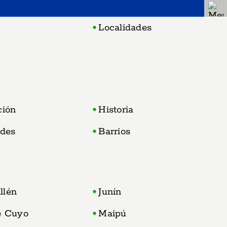
Localidades
ción
Historia
ades
Barrios
llén
Junín
e Cuyo
Maipú