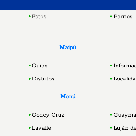
Fotos
Barrios
Maipú
Guias
Informa
Distritos
Localid
Menú
Godoy Cruz
Guayma
Lavalle
Luján d