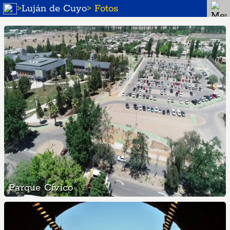
>
Luján de Cuyo
> Fotos
Parque Cívico