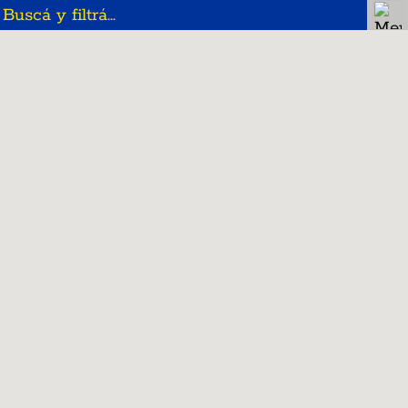
>
Lavalle
>