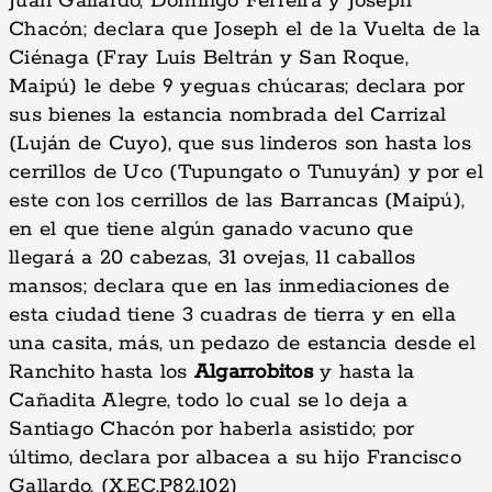
Juan Gallardo, Domingo Ferreira y Joseph
Chacón; declara que Joseph el de la Vuelta de la
Ciénaga (Fray Luis Beltrán y San Roque,
Maipú) le debe 9 yeguas chúcaras; declara por
sus bienes la estancia nombrada del Carrizal
(Luján de Cuyo), que sus linderos son hasta los
cerrillos de Uco (Tupungato o Tunuyán) y por el
este con los cerrillos de las Barrancas (Maipú),
en el que tiene algún ganado vacuno que
llegará a 20 cabezas, 31 ovejas, 11 caballos
mansos; declara que en las inmediaciones de
esta ciudad tiene 3 cuadras de tierra y en ella
una casita, más, un pedazo de estancia desde el
Ranchito hasta los
Algarrobitos
y hasta la
Cañadita Alegre, todo lo cual se lo deja a
Santiago Chacón por haberla asistido; por
último, declara por albacea a su hijo Francisco
Gallardo. (X,EC,P82,102)