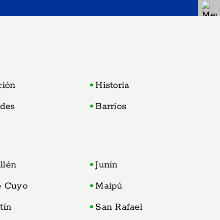
ción
Historia
ades
Barrios
llén
Junín
e Cuyo
Maipú
tín
San Rafael