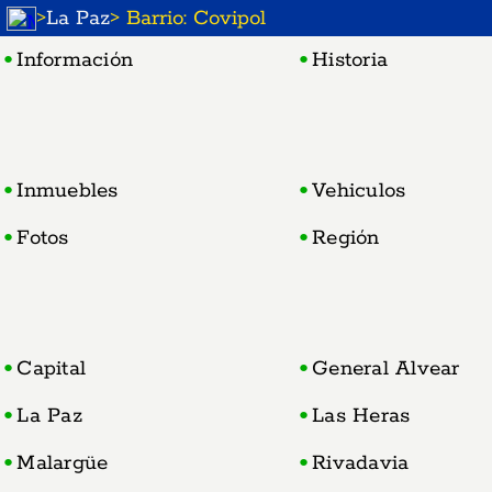
>
La Paz
> Barrio: Covipol
Información
Historia
Inmuebles
Vehiculos
Fotos
Región
Capital
General Alvear
La Paz
Las Heras
Malargüe
Rivadavia