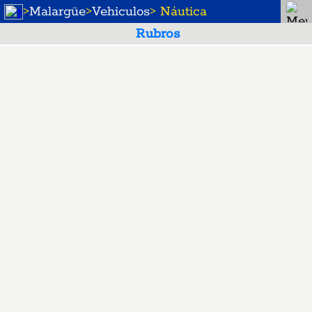
>
Malargüe
>
Vehiculos
> Náutica
Rubros