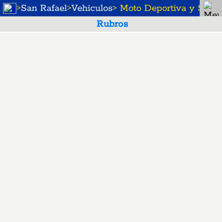
>
San Rafael
>
Vehiculos
> Moto Deportiva y Sport
Rubros