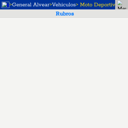
>
General Alvear
>
Vehiculos
> Moto Deportiva y S
Rubros