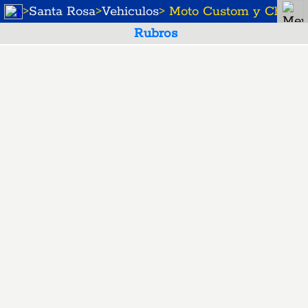
>
Santa Rosa
>
Vehiculos
> Moto Custom y Choper
Rubros