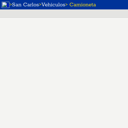
>
San Carlos
>
Vehiculos
> Camioneta