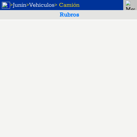
>
Junín
>
Vehiculos
> Camión
Rubros