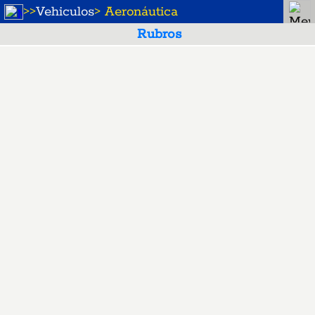
>
>
Vehiculos
> Aeronáutica
Rubros