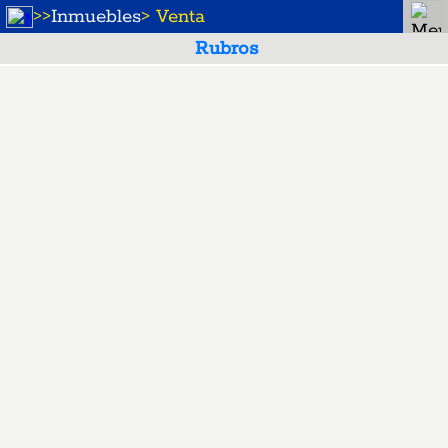
>
>
Inmuebles
> Venta
Rubros