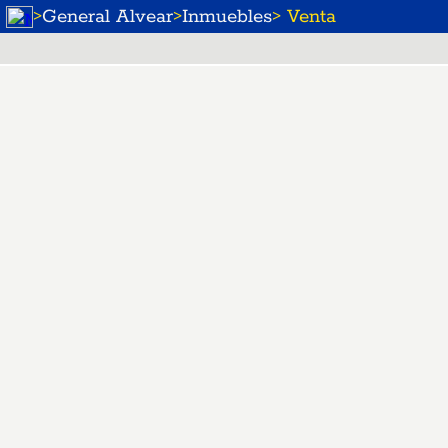
>
General Alvear
>
Inmuebles
> Venta