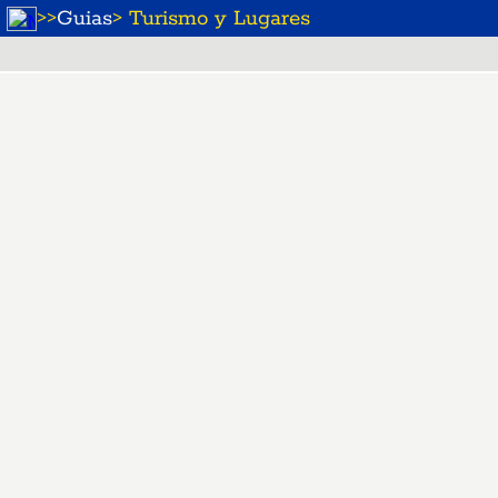
>
>
Guias
> Turismo y Lugares