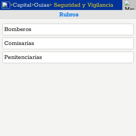
>
Capital
>
Guias
> Seguridad y Vigilancia
Rubros
Bomberos
Comisarías
Penitenciarías