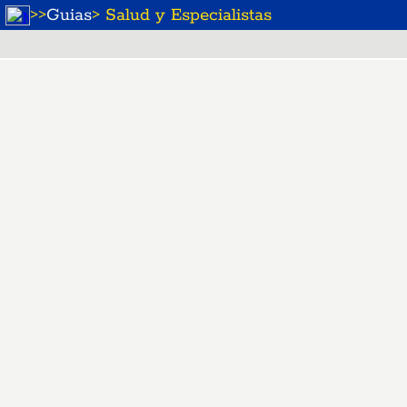
>
>
Guias
> Salud y Especialistas