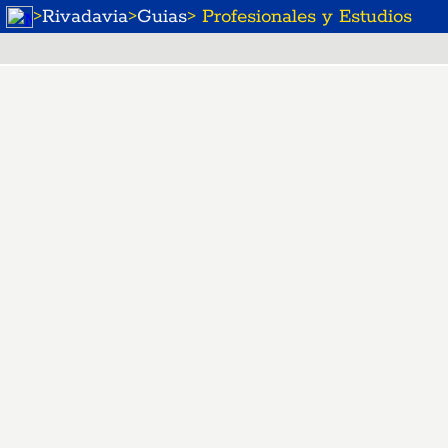
>
Rivadavia
>
Guias
> Profesionales y Estudios