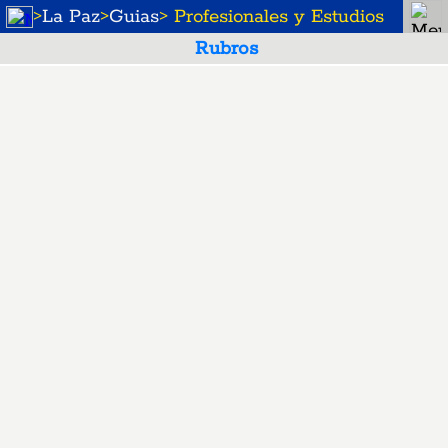
>
La Paz
>
Guias
> Profesionales y Estudios
Rubros