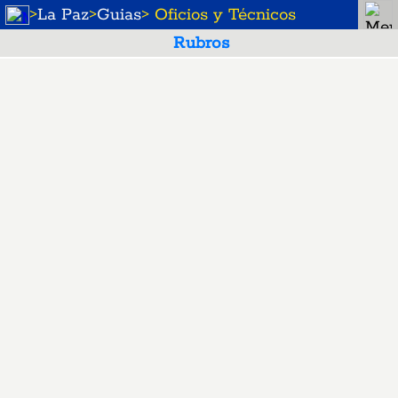
>
La Paz
>
Guias
> Oficios y Técnicos
Rubros