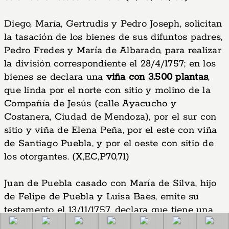
Diego, María, Gertrudis y Pedro Joseph, solicitan
la tasación de los bienes de sus difuntos padres,
Pedro Fredes y María de Albarado, para realizar
la división correspondiente el 28/4/1757; en los
bienes se declara una
viña con 3.500 plantas
,
que linda por el norte con sitio y molino de la
Compañía de Jesús (calle Ayacucho y
Costanera, Ciudad de Mendoza), por el sur con
sitio y viña de Elena Peña, por el este con viña
de Santiago Puebla, y por el oeste con sitio de
los otorgantes. (X,EC,P70,71)
Juan de Puebla casado con María de Silva, hijo
de Felipe de Puebla y Luisa Baes, emite su
testamento el 13/11/1757, declara que tiene una
Viñas y Viñedos en Mendoza: Propiedad de la Tierra y Catastro:
chacra que consta de 5 cuadras y en la que se