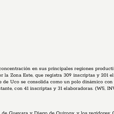
 concentración en sus principales regiones produc
or la Zona Este, que registra 309 inscriptas y 201 
le de Uco se consolida como un polo dinámico con 1
nte, con 41 inscriptas y 31 elaboradoras. (W5, IN
s de Guevara y Diego de Quiroga; y los regidores: 