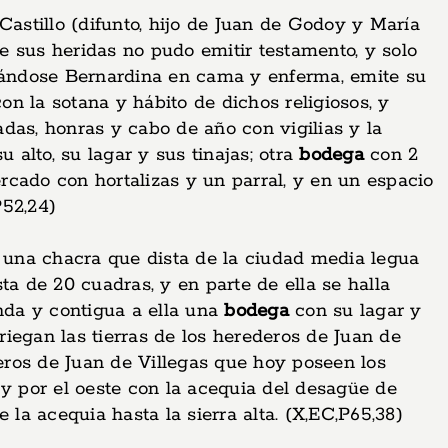
astillo (difunto, hijo de Juan de Godoy y María
e sus heridas no pudo emitir testamento, y solo
trándose Bernardina en cama y enferma, emite su
on la sotana y hábito de dichos religiosos, y
das, honras y cabo de año con vigilias y la
u alto, su lagar y sus tinajas; otra
bodega
con 2
ercado con hortalizas y un parral, y en un espacio
P52,24)
, una chacra que dista de la ciudad media legua
a de 20 cuadras, y en parte de ella se halla
enda y contigua a ella una
bodega
con su lagar y
riegan las tierras de los herederos de Juan de
deros de Juan de Villegas que hoy poseen los
 y por el oeste con la acequia del desagüe de
la acequia hasta la sierra alta. (X,EC,P65,38)