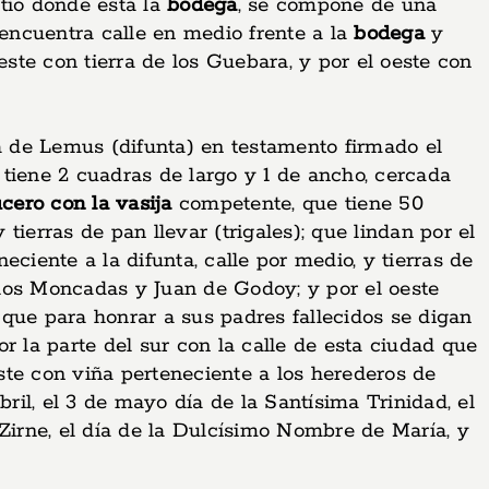
itio donde está la
bodega
, se compone de una
 encuentra calle en medio frente a la
bodega
y
este con tierra de los Guebara, y por el oeste con
a de Lemus (difunta) en testamento firmado el
 tiene 2 cuadras de largo y 1 de ancho, cercada
cero con la vasija
competente, que tiene 50
tierras de pan llevar (trigales); que lindan por el
ciente a la difunta, calle por medio, y tierras de
e los Moncadas y Juan de Godoy; y por el oeste
que para honrar a sus padres fallecidos se digan
por la parte del sur con la calle de esta ciudad que
este con viña perteneciente a los herederos de
il, el 3 de mayo día de la Santísima Trinidad, el
Zirne, el día de la Dulcísimo Nombre de María, y