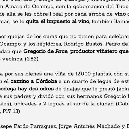
Juan Amaro de Ocampo, con la gobernación del Tuc
e allá se les cobre 1 real por cada arroba de
vino
q
rcas, se le
quita el impuesto al vino
, también llam
y por quejas de los curas que no tienen para celebr
 Ocampo; y los regidores, Rodrigo Bustos, Pedro de
andan que
Gregorio de Arce, productor viñatero qu
 vecinos. (2,82)
ra por sus bienes una viña de 12.000 plantas, con 
n el
camino a Córdoba
a un cuarto de legua de est
bodega hay dos odres
de tinajas que le prestó Jaci
de sus padres y dividó con sus hermanos Gregorio M
igales), ubicadas a 2 leguas al sur de la ciudad (G
 P17, 13)
usepe Pardo Parraguez, Jorge Antunes Machado y Bea