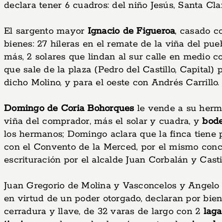
declara tener 6 cuadros: del niño Jesús, Santa Cl
El sargento mayor
Ignacio de Figueroa
, casado c
bienes: 27 hileras en el remate de la viña del pue
más, 2 solares que lindan al sur calle en medio co
que sale de la plaza (Pedro del Castillo, Capital)
dicho Molino, y para el oeste con Andrés Carrillo.
Domingo de Coria Bohorques
le vende a su her
viña del comprador, más el solar y cuadra, y
bode
los hermanos; Domingo aclara que la finca tiene
con el Convento de la Merced, por el mismo conce
escrituración por el alcalde Juan Corbalán y Castil
Juan Gregorio de Molina y Vasconcelos y Angelo 
en virtud de un poder otorgado, declaran por bie
cerradura y llave, de 32 varas de largo con 2
laga