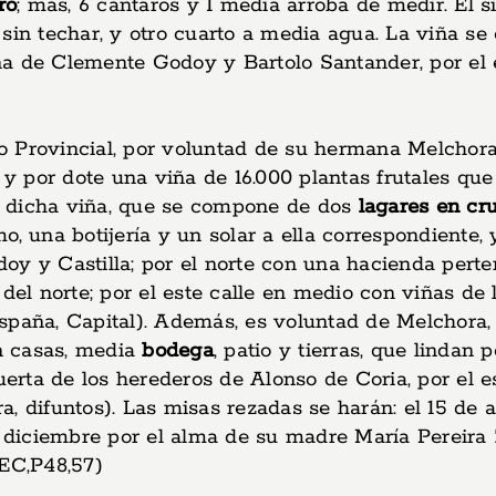
ro
; más, 6 cántaros y 1 media arroba de medir. El s
sin techar, y otro cuarto a media agua. La viña se
viña de Clemente Godoy y Bartolo Santander, por el 
io Provincial, por voluntad de su hermana Melchor
 y por dote una viña de 16.000 plantas frutales que
a dicha viña, que se compone de dos
lagares en cru
 una botijería y un solar a ella correspondiente, y 
y y Castilla; por el norte con una hacienda pertene
 del norte; por el este calle en medio con viñas d
spaña, Capital). Además, es voluntad de Melchora, 
on casas, media
bodega
, patio y tierras, que lindan 
huerta de los herederos de Alonso de Coria, por el 
ifuntos). Las misas rezadas se harán: el 15 de abr
e diciembre por el alma de su madre María Pereira 
,EC,P48,57)