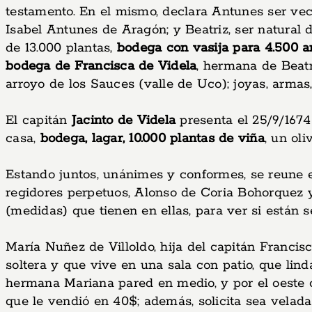
testamento. En el mismo, declara Antunes ser v
Isabel Antunes de Aragón; y Beatriz, ser natural
de 13.000 plantas,
bodega con vasija para 4.500 a
bodega de Francisca de Videla
, hermana de Beatr
arroyo de los Sauces (valle de Uco); joyas, armas, 
El capitán
Jacinto de Videla
presenta el 25/9/1674
casa,
bodega, lagar, 10.000 plantas de viña
, un oli
Estando juntos, unánimes y conformes, se reune e
regidores perpetuos, Alonso de Coria Bohorquez 
(medidas) que tienen en ellas, para ver si están s
María Nuñez de Villoldo, hija del capitán Francis
soltera y que vive en una sala con patio, que lin
hermana Mariana pared en medio, y por el oeste 
que le vendió en 40$; además, solicita sea velada