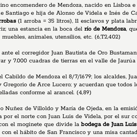
ecino encomendero de Mendoza, nacido en Lisboa 
 de Santiago e hija de Alonso de Videla e Inés de 
rrobas
(1 arroba = 35 litros), 11 esclavos y plata la
iz; una estancia en la boca del
río de Mendoza
, q
muebles, animales, utensilios, etc. (6,T2,402)
 ante el corregidor Juan Bautista de Oro Bustamant
var y 7.000 cuadras de tierras en el valle de Jaurúa 
l Cabildo de Mendoza el 8/7/1679; los alcaldes, Ju
y Gregorio de Arce Lucero; y acuerdan que todos 
elladas conforme al arancel. (4,89)
co Nuñez de Villoldo y María de Ojeda, en la emisi
da por el norte con Juan Luis de Videla, por el sur
con el moginete que divide la
bodega de Juan Luis
 con el hábito de San Francisco y una misa cantada