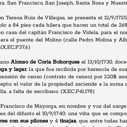
ara, San Francisco, San Joseph, Santa Rosa y Nuestr
on Teresa Ruis de Villegas, se presenta el 12/9/1725
blo a 84 pies cada hilera que hacen un total de 268
n casa del capitán Francisco de Videla, para el nor
 para el puente del Molino (calle Pedro Molina y Al
 (X,EC,P37,6)
mano
Alonso de Coria Bohorques
el 13/10/1730, doce
ga y lagar
; la que fue recibida por herencia de su
 pensión de censo (contrato de censo) por 220$ a
pto; el valor de la propiedad asciende a la suma d
la, a falta de escribano. (X,EC,P41,178)
Francisco de Mayorga, en nombre y voz del sargen
nes del difunto el 10/9/1740; una viña que se com
res con sus pilones
y 4
tinajas
, que entre todas ha