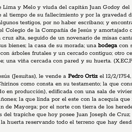
e Lima y Melo y viuda del capitán Juan Godoy del C
al tiempo de su fallecimiento y por la gravedad d
algunos testigos, por no haber escribano; y encon
n el Colegio de la Compañía de Jesús y amortajado c
 cruz alta, seguido de un novenario de misas canta
us bienes; la casa de su morada; una
bodega
con s
 con árboles frutales y un cercado contiguo; otro c
e; una viña cercada con pared y su huerta. (X,EC,
sús (Jesuítas), le vende a
Pedro Ortiz
el 12/2/1754
Chirinos como consta en su testamento; la que const
do en producción), edificada con una sala de vivi
ñones; la que linda por el este con la acequia que 
an de Mayorga; por el norte con tierra de los here
as del trapiche que hoy posee Juan Joseph de Cruz;
la huerta reservando todo el terreno que hay desde 