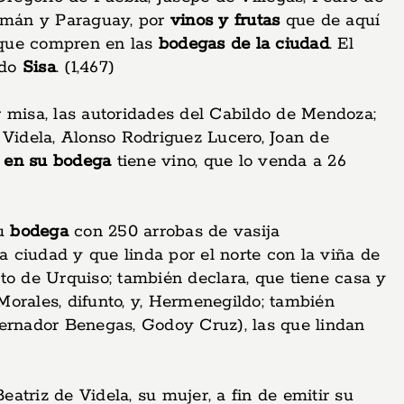
umán y Paraguay, por
vinos y frutas
que de aquí
ue compren en las
bodegas de la ciudad
. El
ado
Sisa
. (1,467)
ar misa, las autoridades del Cabildo de Mendoza;
 Videla, Alonso Rodriguez Lucero, Joan de
e en su bodega
tiene vino, que lo venda a 26
su
bodega
con 250 arrobas de vasija
a ciudad y que linda por el norte con la viña de
nto de Urquiso; también declara, que tiene casa y
orales, difunto, y, Hermenegildo; también
obernador Benegas, Godoy Cruz), las que lindan
triz de Videla, su mujer, a fin de emitir su