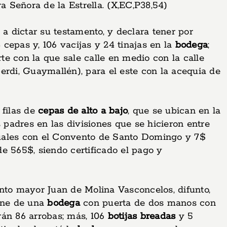
a Señora de la Estrella. (X,EC,P38,54)
 a dictar su testamento, y declara tener por
 cepas y, 106 vacijas y 24 tinajas en la
bodega
;
te con la que sale calle en medio con la calle
berdi, Guaymallén), para el este con la acequia de
 filas de
cepas de alto a bajo
, que se ubican en la
s padres en las divisiones que se hicieron entre
nuales con el Convento de Santo Domingo y 7$
e 565$, siendo certificado el pago y
to mayor Juan de Molina Vasconcelos, difunto,
pone de una
bodega
con puerta de dos manos con
rán 86 arrobas; más, 106
botijas breadas
y 5