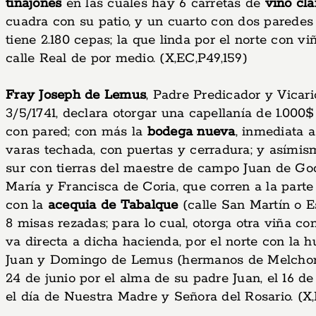
tinajones
en las cuales hay 6 carretas de
vino cla
cuadra con su patio, y un cuarto con dos paredes 
tiene 2.180 cepas; la que linda por el norte con 
calle Real de por medio. (X,EC,P49,159)
Fray Joseph de Lemus
, Padre Predicador y Vicar
3/5/1741, declara otorgar una capellanía de 1.000$
con pared; con más la
bodega nueva
, inmediata 
varas techada, con puertas y cerradura; y asímismo,
sur con tierras del maestre de campo Juan de Godo
María y Francisca de Coria, que corren a la parte
con la
acequia de Tabalque
(calle San Martín o E
8 misas rezadas; para lo cual, otorga otra viña c
va directa a dicha hacienda, por el norte con la 
Juan y Domingo de Lemus (hermanos de Melchora, d
24 de junio por el alma de su padre Juan, el 16 d
el día de Nuestra Madre y Señora del Rosario. (X