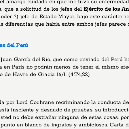
del amargo cuidado en que me tuvo su enfermedad,
 que a solicitud de los jefes del
Ejército de los A
poder ?) jefe de Estado Mayor, bajo este carácter r
s diferencias que había entre ambos jefes parece 
ses del Perú
an García del Río, que como enviado del Perú har
 en París no podrán menos de tener el mismo efecto
o de Havre de Gracia 16/1. (4,T4,22)
da por Lord Cochrane recriminando la conducta de 
está insolente y desnudo de pruebas, su introducc
Usted no debe extrañar ninguna de estas cosas, p
nto en blanco de ingratos y ambiciosos. Carta de G