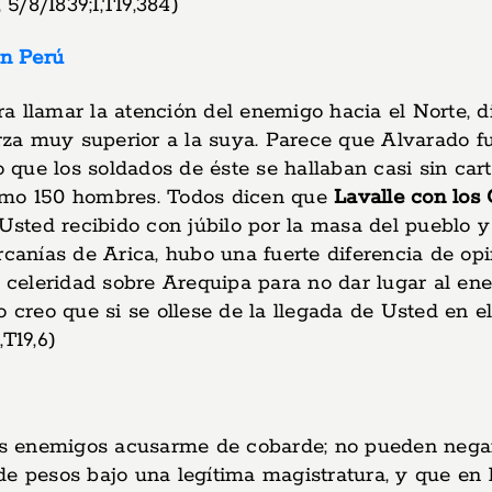
5/8/1839;1,T19,384)
en Perú
a llamar la atención del enemigo hacia el Norte, d
za muy superior a la suya. Parece que Alvarado fu
o que los soldados de éste se hallaban casi sin car
como 150 hombres. Todos dicen que
Lavalle con los
a Usted recibido con júbilo por la masa del pueblo
rcanías de Arica, hubo una fuerte diferencia de opi
eleridad sobre Arequipa para no dar lugar al ene
o creo que si se ollese de la llegada de Usted en e
T19,6)
s enemigos acusarme de cobarde; no pueden negar
 de pesos bajo una legítima magistratura, y que en l