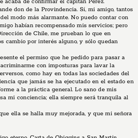
e acaba de confirmar el capitán Perez.
nde don de la Provindencia. Sí, mi amigo, tantos
 del modo más alarmante. No puedo contar con
amigo habían recompensado mis servicios; pero
 Dirección de Chile, me prueban lo que en
os cambio por interés alguno, y sólo quedan
presente el permiso que he pedido para pasar a
e acriminarme con imposturas para lavar la
erversos, como hay en todas las sociedades del
encia que jamás se ha ejecutado en el estado en
forme a la práctica general. Lo sano de mis
sa mi conciencia; ella siempre será tranquila al
 que ella se halla muy mejorada, y que mi señora
igo eterno. Carta de Ohiggins a San Martín,