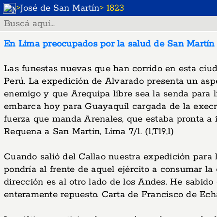
>
José de San Martín
> 1823
En Lima preocupados por la salud de San Martín
Las funestas nuevas que han corrido en esta ciud
Perú. La expedición de Alvarado presenta un aspec
enemigo y que Arequipa libre sea la senda para l
embarca hoy para Guayaquil cargada de la execrac
fuerza que manda Arenales, que estaba pronta a i
Requena a San Martín, Lima 7/1. (1,T19,1)
Cuando salió del Callao nuestra expedición para 
pondría al frente de aquel ejército a consumar la
dirección es al otro lado de los Andes. He sabid
enteramente repuesto. Carta de Francisco de Echag