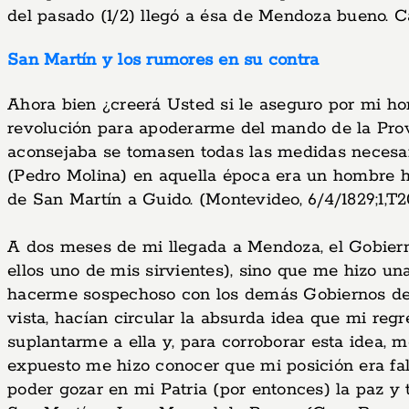
del pasado (1/2) llegó a ésa de Mendoza bueno. Ca
San Martín y los rumores en su contra
Ahora bien ¿creerá Usted si le aseguro por mi ho
revolución para apoderarme del mando de la Prov
aconsejaba se tomasen todas las medidas necesar
(Pedro Molina) en aquella época era un hombre h
de San Martín a Guido. (Montevideo, 6/4/1829;1,T20
A dos meses de mi llegada a Mendoza, el Gobier
ellos uno de mis sirvientes), sino que me hizo un
hacerme sospechoso con los demás Gobiernos de la
vista, hacían circular la absurda idea que mi reg
suplantarme a ella y, para corroborar esta idea,
expuesto me hizo conocer que mi posición era fal
poder gozar en mi Patria (por entonces) la paz y