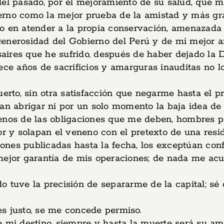
del pasado, por el mejoramiento de su salud, que m
rno como la mejor prueba de la amistad y más gra
 en atender a la propia conservación, amenazada
generosidad del Gobierno del Perú y de mi mejor 
esaires que he sufrido, después de haber dejado la
ece años de sacrificios y amarguras inauditas no l
uerto, sin otra satisfacción que negarme hasta el 
dan abrigar ni por un solo momento la baja idea d
menos de las obligaciones que me deben, hombres p
 y solapan el veneno con el pretexto de una resid
ciones publicadas hasta la fecha, los exceptúan con
a mejor garantía de mis operaciones; de nada me acu
o tuve la precisión de separarme de la capital; sé
 es justo, se me concede permiso.
e mi destino, siempre y hasta la muerte será su am