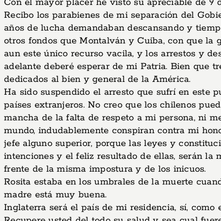
Con el mayor placer he visto su apreciable de 9 
Recibo los parabienes de mi separación del Gobie
años de lucha demandaban descansando y tiempo
otros fondos que Montalván y Cuiba, con que la 
aun este único recurso vacila, y los arrestos y d
adelante deberé esperar de mi Patria. Bien que tr
dedicados al bien y general de la América.
Ha sido suspendido el arresto que sufrí en este p
países extranjeros. No creo que los chilenos pue
mancha de la falta de respeto a mi persona, ni 
mundo, indudablemente conspiran contra mi honor
jefe alguno superior, porque las leyes y constitu
intenciones y el feliz resultado de ellas, serán l
frente de la misma impostura y de los inicuos.
Rosita estaba en los umbrales de la muerte cuand
madre está muy buena.
Inglaterra será el país de mi residencia, sí, como
Recupere usted del todo su salud y sea cual fuer