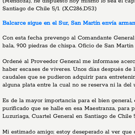
(Mendoza), he dispuesto hoy mismo lo sea el capi
Santiago de Chile 5/1. (X,C286,D53)
Balcarce sigue en el Sur, San Martín envía armam
Con esta fecha prevengo al Comandante General de 
bala, 900 piedras de chispa. Oficio de San Martín a
Ordené al Proveedor General me informase acerca
haber escases de víveres. Unos días después de la 
caudales que se pudieron adquirir para entreteni
alguna plata entre la cual no se reserva ni la del 
Es de la mayor importancia para el bien general, 
purificado que se halle en esa Maestranza, para 
Luzuriaga, Cuartel General en Santiago de Chile 
Mi estimado amigo; estoy deseperado al ver que