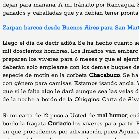
dejan para mañana. A mi tránsito por Rancagua,
ganados y caballadas que ya debían tener prontas;
Zarpan barcos desde Buenos Aires para San Martí
Llegó el día de decir adiós. Se ha hecho cuanto 
mil doscientos hombres. Los limeños van embarc
preparen los víveres para 6 meses y que el ejérci
deberán solo emplearse con los demás buques de 
especie de motín en la corbeta
Chacabuco
. Se h
con género para camisas. Estamos isando ancla. V
que si le falta algo le dará aunque sea las velas 
de la noche a bordo de la Ohiggins. Carta de Alvare
Si mi carta de 12 puso a Usted de
mal humor
; cu
bordo la fragata
Curiacio
los víveres para partir.
en que procedemos por adivinación, pues Aguirre 