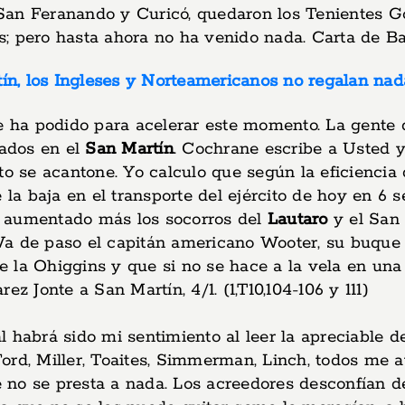
 San Feranando y Curicó, quedaron los Tenientes 
 pero hasta ahora no ha venido nada. Carta de Balca
n, los Ingleses y Norteamericanos no regalan nad
se ha podido para acelerar este momento. La gente
ados en el
San Martín
. Cochrane escribe a Usted 
to se acantone. Yo calculo que según la eficiencia
la baja en el transporte del ejército de hoy en 
a aumentado más los socorros del
Lautaro
y el San 
a de paso el capitán americano Wooter, su buque e
de la Ohiggins y que si no se hace a la vela en una
z Jonte a San Martín, 4/1. (1,T10,104-106 y 111)
ál habrá sido mi sentimiento al leer la apreciable 
 Ford, Miller, Toaites, Simmerman, Linch, todos m
no se presta a nada. Los acreedores desconfían de