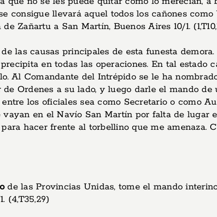
a que no se les puede quitar como lo merecían, a 
no se consigue llevará aquel todos los cañones como
de Zañartu a San Martín, Buenos Aires 10/1. (1,T10,
 de las causas principales de esta funesta demora.
ecipita en todas las operaciones. En tal estado ca
rlo. Al Comandante del Intrépido se le ha nombrad
de Ordenes a su lado, y luego darle el mando de u
 entre los oficiales sea como Secretario o como Au
yan en el Navío San Martín por falta de lugar en 
 para hacer frente al torbellino que me amenaza. C
do
de las Provincias Unidas, tome el mando interin
. (4,T35,29)