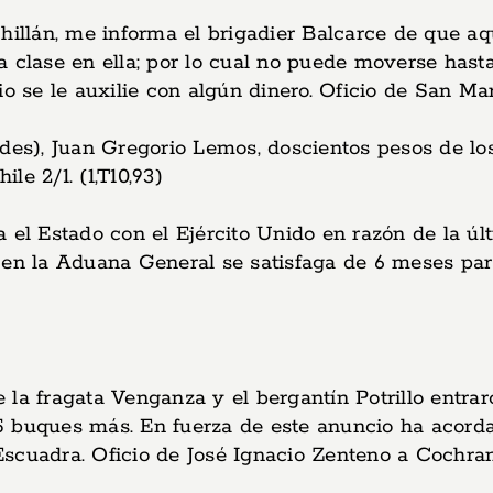
Chillán, me informa el brigadier Balcarce de que a
a clase en ella; por lo cual no puede moverse hast
o se le auxilie con algún dinero. Oficio de San Mart
ndes), Juan Gregorio Lemos, doscientos pesos de lo
e 2/1. (1,T10,93)
 el Estado con el Ejército Unido en razón de la ú
 en la Aduana General se satisfaga de 6 meses par
 la fragata Venganza y el bergantín Potrillo entra
 buques más. En fuerza de este anuncio ha acorda
 Escuadra. Oficio de José Ignacio Zenteno a Cochran