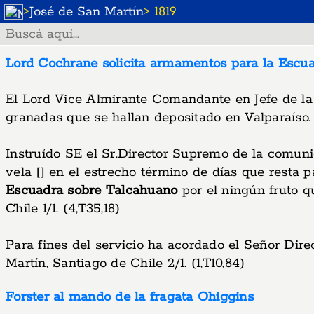
>
José de San Martín
> 1819
Lord Cochrane solicita armamentos para la Escu
El Lord Vice Almirante Comandante en Jefe de la E
granadas que se hallan depositado en Valparaíso. O
Instruído SE el Sr.Director Supremo de la comuni
vela [] en el estrecho término de días que resta
Escuadra sobre Talcahuano
por el ningún fruto q
Chile 1/1. (4,T35,18)
Para fines del servicio ha acordado el Señor Dire
Martín, Santiago de Chile 2/1. (1,T10,84)
Forster al mando de la fragata Ohiggins