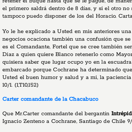
retener el buque hasta que se le pague, de maner
el primero saldrá dentro de 8 días, y si el otro 
tampoco puedo disponer de los del Horacio. Carta 
Yo le he explicado a Usted en mis anteriores una
negocios ocaciona también una confusión que se pr
es el Comandante, Fortel que se cree también se
Diaz a quien quiere Blanco retenerlo como Mayor 
quisiera saber que lugar ocupo yo en la escuadra
embarcado porque Cochrane ha determinado que va
Usted el buen humor y salud y a mi, la paciencia
10/1. (1,T10,152)
Carter comandante de la Chacabuco
Que Mr.Carter comandante del bergantín
Intrépi
Ignacio Zenteno a Cochrane, Santiago de Chile 9/1