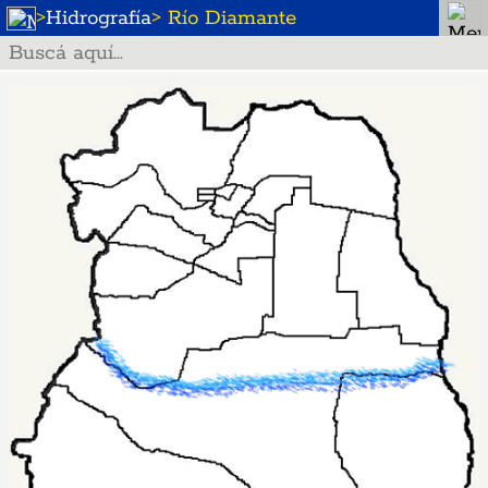
>
Hidrografía
> Río Diamante