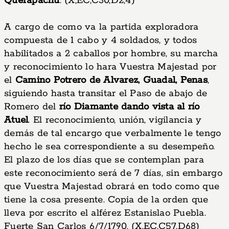
Querapachu
. (X,EC,C30,D2,4)
A cargo de como va la partida exploradora
compuesta de 1 cabo y 4 soldados, y todos
habilitados a 2 caballos por hombre, su marcha
y reconocimiento lo hara Vuestra Majestad por
el
Camino Potrero de Alvarez, Guadal, Penas
,
siguiendo hasta transitar el Paso de abajo de
Romero del
río Diamante dando vista al río
Atuel
. El reconocimiento, unión, vigilancia y
demás de tal encargo que verbalmente le tengo
hecho le sea correspondiente a su desempeño.
El plazo de los días que se contemplan para
este reconocimiento será de 7 días, sin embargo
que Vuestra Majestad obrará en todo como que
tiene la cosa presente. Copia de la orden que
lleva por escrito el alférez Estanislao Puebla.
Fuerte San Carlos 6/7/1790. (X,EC,C57,D68)