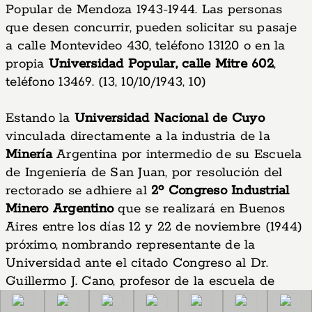
Popular de Mendoza 1943-1944. Las personas
que desen concurrir, pueden solicitar su pasaje
a calle Montevideo 430, teléfono 13120 o en la
propia
Universidad Popular, calle Mitre 602
,
teléfono 13469. (13, 10/10/1943, 10)
Estando la
Universidad Nacional de Cuyo
vinculada directamente a la industria de la
Minería
Argentina por intermedio de su Escuela
de Ingeniería de San Juan, por resolución del
rectorado se adhiere al
2º Congreso Industrial
Minero Argentino
que se realizará en Buenos
Aires entre los días 12 y 22 de noviembre (1944)
próximo, nombrando representante de la
Universidad ante el citado Congreso al Dr.
Guillermo J. Cano, profesor de la escuela de
Ciencias Económicas
, en la cátedra de
Educación Universitaria en Mendoza: Historia de Facultades y C