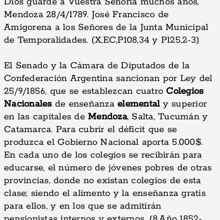
Dios guarde a Vuestra Señoría muchos años,
Mendoza 28/4/1789. José Francisco de
Amigorena a los Señores de la Junta Municipal
de Temporalidades. (X,EC,P108,34 y P125,2-3)
El Senado y la Cámara de Diputados de la
Confederación Argentina sancionan por Ley del
25/9/1856, que se establezcan cuatro
Colegios
Nacionales
de enseñanza
elemental
y superior
en las capitales de
Mendoza
, Salta, Tucumán y
Catamarca. Para cubrir el déficit que se
produzca el Gobierno Nacional aporta 5.000$.
En cada uno de los colegios se recibirán para
educarse, el número de jóvenes pobres de otras
provincias, donde no existan colegios de esta
clase; siendo el alimento y la enseñanza gratis
para ellos, y en los que se admitirán
pensionistas internos y externos. (8,Año 1852-