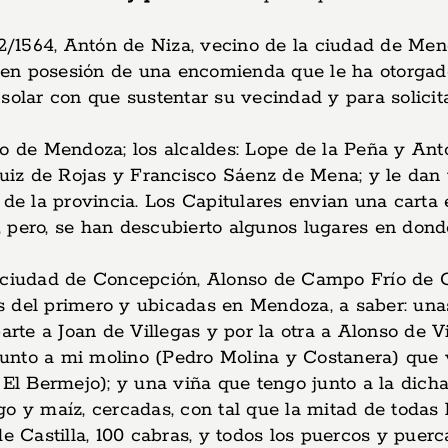
/12/1564, Antón de Niza, vecino de la ciudad de Me
en posesión de una encomienda que le ha otorgado
 solar con que sustentar su vecindad y para solici
do de Mendoza; los alcaldes: Lope de la Peña y An
iz de Rojas y Francisco Sáenz de Mena; y le dan 
n de la provincia. Los Capitulares envian una cart
, pero, se han descubierto algunos lugares en do
a ciudad de Concepción, Alonso de Campo Frío de 
s del primero y ubicadas en Mendoza, a saber: una
arte a Joan de Villegas y por la otra a Alonso de Vi
unto a mi molino (Pedro Molina y Costanera) que 
y El Bermejo); y una viña que tengo junto a la di
o y maíz, cercadas, con tal que la mitad de todas 
e Castilla, 100 cabras, y todos los puercos y puerc