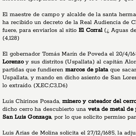
El maestre de campo y alcalde de la santa herm
ha recibido un decreto de la Real Audiencia de Ch
fuere, para enviarlos al sitio
El Corral
(¿ Aguas del
(4,128)
El gobernador Tomás Marín de Poveda el 20/4/1
Lorenzo
y sus distritos (Uspallata) al capitán Alo
partidas que fundieren
marcos de plata
que sacar
Uspallata, y mando en dicho asiento de San Loren
lo extraído. (X,EC,C3,D6)
Luis Chirinos Posada,
minero y cateador del cerr
dicho cerro ha descubierto una
veta de metal de 
San Luis Gonzaga
, por lo que solicito permiso p
Luis Arias de Molina solicita el 27/12/1685, la a