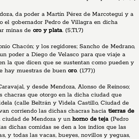
ndoza, da poder a Martín Pérez de Marcotegui y a
 el gobernador Pedro de Villagra en dicha
tar minas de
oro y plata
. (5,T1,7)
tonio Chacón; y los regidores; Sancho de Medrano,
un poder a Diego de Velasco para que viaje a
a en la que dicen que se sustentan como pueden y
nde hay muestras de buen
oro
. (1,77))
Caravajal, y desde Mendoza, Alonso de Reinoso;
s chacras que otorgo en la dicha ciudad que
dela (calle Beltrán y Videla Castillo, Ciudad de
van corriendo las dichas chacras hacia
tierras de
cha ciudad de Mendoza y un
horno de teja
(Pedro
las dichas comidas se den a los indios que las
as, y todas las vacas, bueyes, novillos y yeguas,