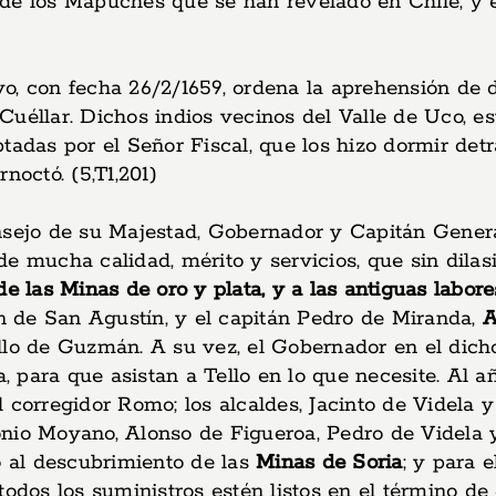
 de los Mapuches que se han revelado en Chile; y 
o, con fecha 26/2/1659, ordena la aprehensión de 
Cuéllar. Dichos indios vecinos del Valle de Uco, 
ptadas por el Señor Fiscal, que los hizo dormir de
rnoctó. (5,T1,201)
nsejo de su Majestad, Gobernador y Capitán Genera
de mucha calidad, mérito y servicios, que sin dila
e las Minas de oro y plata, y a las antiguas labor
en de San Agustín, y el capitán Pedro de Miranda,
A
 de Guzmán. A su vez, el Gobernador en el dicho 
ara que asistan a Tello en lo que necesite. Al año
 corregidor Romo; los alcaldes, Jacinto de Videla y
nio Moyano, Alonso de Figueroa, Pedro de Videla 
 al descubrimiento de las
Minas de Soria
; y para 
odos los suministros estén listos en el término de 4