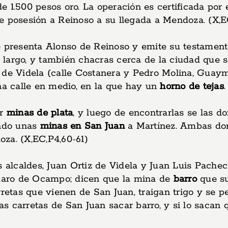
 1.500 pesos oro. La operación es certificada por e
e posesión a Reinoso a su llegada a Mendoza. (X,EC
e presenta Alonso de Reinoso y emite su testamento
 largo, y también chacras cerca de la ciudad que 
 de Videla (calle Costanera y Pedro Molina, Guayma
ña calle en medio, en la que hay un
horno de tejas
.
ar
minas de plata
, y luego de encontrarlas se las 
endo unas
minas en San Juan
a Martínez. Ambas don
za. (X,EC,P4,60-61)
s alcaldes, Juan Ortiz de Videla y Juan Luis Pache
maro de Ocampo; dicen que la mina de
barro
que su
retas que vienen de San Juan, traigan trigo y se pe
las carretas de San Juan sacar barro, y si lo sacan 