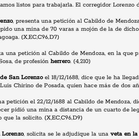
tamos listos para trabajarla. El corregidor Lorenzo 
renzo
, presenta una petición al Cabildo de Mendoza
, pido una mina de 70 varas a mojón de la de dicho V
agoaga. (X,EC,C96,D7)
ta una petición al Cabildo de Mendoza, en la que p
Sosa, de profesión
herrero
. (4,210)
o de San Lorenzo
el 18/12/1688, dice que le ha llega
Luis Chirino de Posada, quien hace más de dos años
na petición el 22/12/1688 al Cabildo de Mendoza, d
recer pidió una mina a distancia de un cuarto de l
o que la solicito. (X,EC,C96,D9)
n Lorenzo
, solicita se le adjudique la una
veta en l