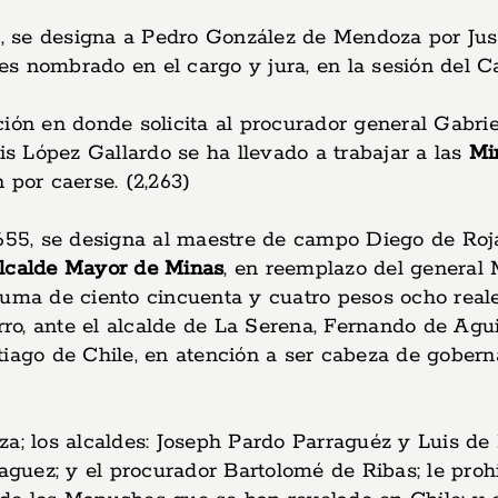
635, se designa a Pedro González de Mendoza por J
 es nombrado en el cargo y jura, en la sesión del Ca
ción en donde solicita al procurador general Gabr
is López Gallardo se ha llevado a trabajar a las
Mi
 por caerse. (2,263)
/1655, se designa al maestre de campo Diego de Ro
lcalde Mayor de Minas
, en reemplazo del general
uma de ciento cincuenta y cuatro pesos ocho reales 
, ante el alcalde de La Serena, Fernando de Aguirr
tiago de Chile, en atención a ser cabeza de gobern
a; los alcaldes: Joseph Pardo Parraguéz y Luis de M
guez; y el procurador Bartolomé de Ribas; le proh