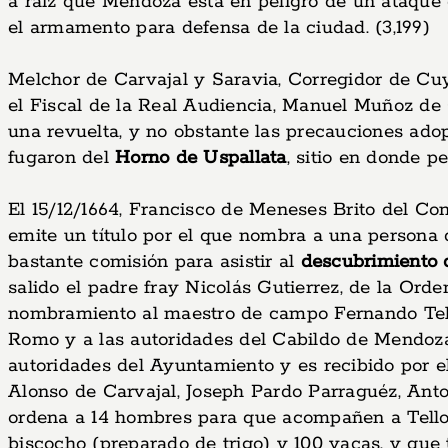
a raíz que Mendoza está en peligro de un ataque
el armamento para defensa de la ciudad. (3,199)
Melchor de Carvajal y Saravia, Corregidor de Cuy
el Fiscal de la Real Audiencia, Manuel Muñoz de 
una revuelta, y no obstante las precauciones ado
fugaron del
Horno de Uspallata
, sitio en donde pe
El 15/12/1664, Francisco de Meneses Brito del Co
emite un título por el que nombra a una persona 
bastante comisión para asistir al
descubrimiento d
salido el padre fray Nicolás Gutierrez, de la Ord
nombramiento al maestro de campo Fernando Tello
Romo y a las autoridades del Cabildo de Mendoza, p
autoridades del Ayuntamiento y es recibido por el
Alonso de Carvajal, Joseph Pardo Parraguéz, Anto
ordena a 14 hombres para que acompañen a Tello
biscocho (preparado de trigo) y 100 vacas, y que t