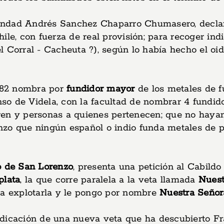
andad Andrés Sanchez Chaparro Chumasero, declara
ile, con fuerza de real provisión; para recoger i
 Corral - Cacheuta ?), según lo había hecho el oi
682 nombra por
fundidor mayor
de los metales de f
nso de Videla, con la facultad de nombrar 4 fundid
en y personas a quienes pertenecen; que no hay
zo que ningún español o indio funda metales de pl
o de San Lorenzo
, presenta una petición al Cabild
plata
, la que corre paralela a la veta llamada
Nuest
ara explotarla y le pongo por nombre
Nuestra Señor
djudicación de una nueva veta que ha descubierto F