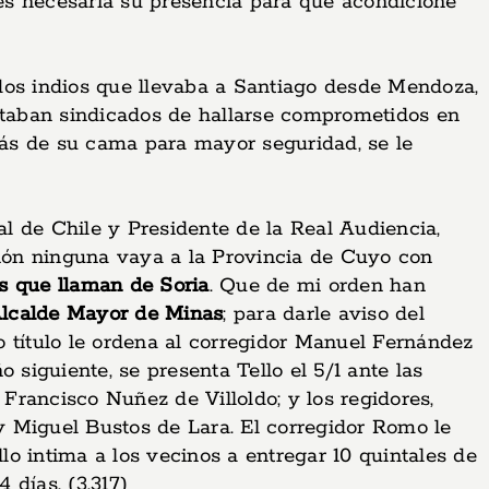
es necesaria su presencia para que acondicione
dos indios que llevaba a Santiago desde Mendoza,
estaban sindicados de hallarse comprometidos en
trás de su cama para mayor seguridad, se le
l de Chile y Presidente de la Real Audiencia,
sión ninguna vaya a la Provincia de Cuyo con
es que llaman de Soria
. Que de mi orden han
lcalde Mayor de Minas
; para darle aviso del
título le ordena al corregidor Manuel Fernández
 siguiente, se presenta Tello el 5/1 ante las
 Francisco Nuñez de Villoldo; y los regidores,
y Miguel Bustos de Lara. El corregidor Romo le
ello intima a los vecinos a entregar 10 quintales de
 días. (3,317)