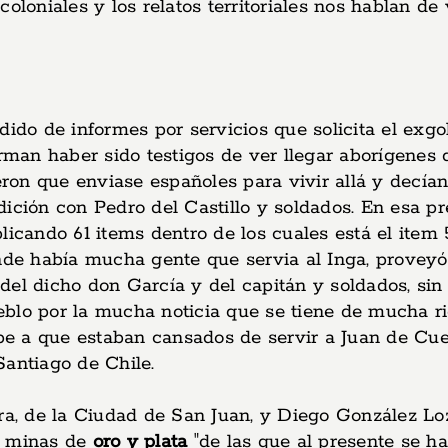
 coloniales y los relatos territoriales nos hablan
edido de informes por servicios que solicita el e
rman haber sido testigos de ver llegar aborígenes de
ieron que enviase españoles para vivir allá y decí
dición con Pedro del Castillo y soldados. En esa 
licando 61 items dentro de los cuales está el item 
donde había mucha gente que servia al Inga, prove
a del dicho don García y del capitán y soldados, si
blo por la mucha noticia que se tiene de mucha ri
ebe a que estaban cansados de servir a Juan de Cuev
Santiago de Chile.
ra, de la Ciudad de San Juan, y Diego González Loz
, minas de
oro y plata
"de las que al presente se han