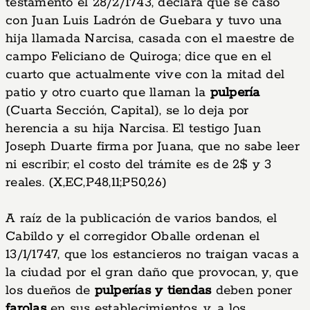
testamento el 28/2/1743, declara que se casó
con Juan Luis Ladrón de Guebara y tuvo una
hija llamada Narcisa, casada con el maestre de
campo Feliciano de Quiroga; dice que en el
cuarto que actualmente vive con la mitad del
patio y otro cuarto que llaman la
pulpería
(Cuarta Sección, Capital), se lo deja por
herencia a su hija Narcisa. El testigo Juan
Joseph Duarte firma por Juana, que no sabe leer
ni escribir; el costo del trámite es de 2$ y 3
reales. (X,EC,P48,11;P50,26)
A raíz de la publicación de varios bandos, el
Cabildo y el corregidor Oballe ordenan el
13/1/1747, que los estancieros no traigan vacas a
la ciudad por el gran daño que provocan, y, que
los dueños de
pulperías y tiendas
deben poner
farolas
en sus establecimientos, y, a los