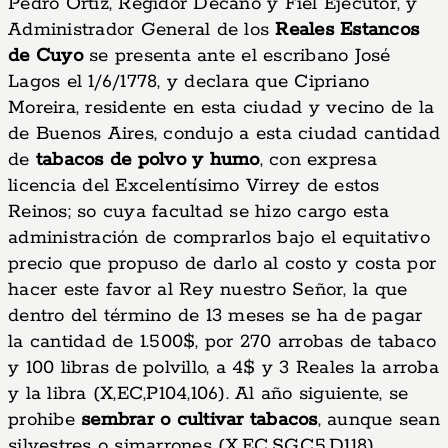
Pedro Ortiz, Regidor Decano y Fiel Ejecutor, y
Administrador General de los
Reales Estancos
de Cuyo
se presenta ante el escribano José
Lagos el 1/6/1778, y declara que Cipriano
Moreira, residente en esta ciudad y vecino de la
de Buenos Aires, condujo a esta ciudad cantidad
de
tabacos de polvo y humo
, con expresa
licencia del Excelentísimo Virrey de estos
Reinos; so cuya facultad se hizo cargo esta
administración de comprarlos bajo el equitativo
precio que propuso de darlo al costo y costa por
hacer este favor al Rey nuestro Señor, la que
dentro del término de 13 meses se ha de pagar
la cantidad de 1.500$, por 270 arrobas de tabaco
y 100 libras de polvillo, a 4$ y 3 Reales la arroba
y la libra (X,EC,P104,106). Al año siguiente, se
prohibe
sembrar o cultivar tabacos
, aunque sean
silvestres o simarrones (X,EC,SG,C5,D118).