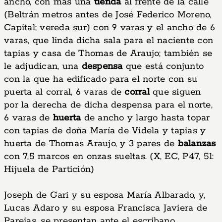
ancho, con más una
tienda
al frente de la calle
(Beltrán metros antes de José Federico Moreno,
Capital; vereda sur) con 9 varas y el ancho de 6
varas, que linda dicha sala para el naciente con
tapias y casa de Thomas de Araujo; también se
le adjudican, una
despensa
que está conjunto
con la que ha edificado para el norte con su
puerta al corral, 6 varas de
corral
que siguen
por la derecha de dicha despensa para el norte,
6 varas de
huerta
de ancho y largo hasta topar
con tapias de doña María de Videla y tapias y
huerta de Thomas Araujo, y 3 pares de
balanzas
con 7,5 marcos en onzas sueltas. (X, EC, P47, 51:
Hijuela de Partición)
Joseph de Gari y su esposa María Albarado, y,
Lucas Adaro y su esposa Francisca Javiera de
Parejas, se presentan ante el escribano