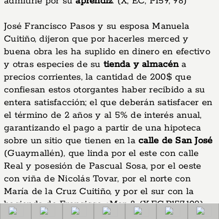
admitirle por su
aprendiz
. (X, EC, P159, 98)
José Francisco Pasos y su esposa Manuela
Cuitiño, dijeron que por hacerles merced y
buena obra les ha suplido en dinero en efectivo
y otras especies de su
tienda y almacén
a
precios corrientes, la cantidad de 200$ que
confiesan estos otorgantes haber recibido a su
entera satisfacción; el que deberán satisfacer en
el término de 2 años y al 5% de interés anual,
garantizando el pago a partir de una hipoteca
sobre un sitio que tienen en la
calle de San José
(Guaymallén), que linda por el este con calle
Real y posesión de Pascual Sosa, por el oeste
con viña de Nicolás Tovar, por el norte con
María de la Cruz Cuitiño, y por el sur con la
hacienda de Francisco ¿Mar...?. (X,EC,P157,109)
Comercios y Negocios en Mendoza: Historia de Tiendas y Almacen