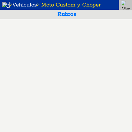
>
Vehiculos
> Moto Custom y Choper
Rubros